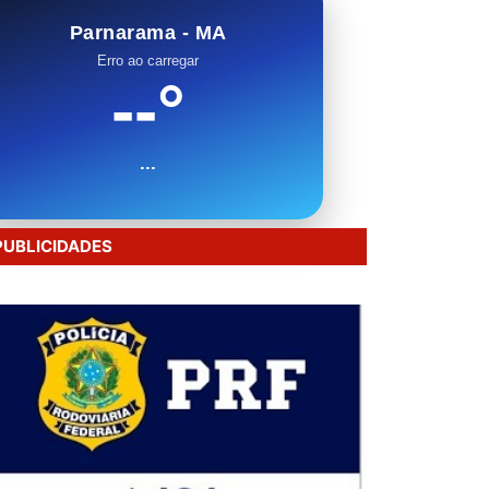
Parnarama - MA
Erro ao carregar
--°
...
PUBLICIDADES