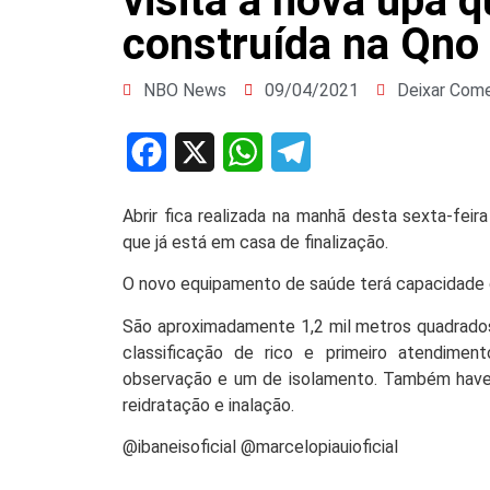
visita a nova upa 
construída na Qno 
NBO News
09/04/2021
Deixar Come
Facebook
X
WhatsApp
Telegram
Abrir fica realizada na manhã desta sexta-fei
que já está em casa de finalização.
O novo equipamento de saúde terá capacidade 
São aproximadamente 1,2 mil metros quadrados
classificação de rico e primeiro atendiment
observação e um de isolamento. Também haver
reidratação e inalação.
@ibaneisoficial @marcelopiauioficial