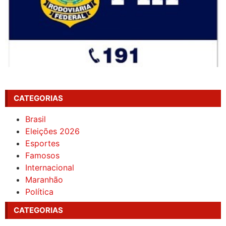
CATEGORIAS
Brasil
Eleições 2026
Esportes
Famosos
Internacional
Maranhão
Política
CATEGORIAS