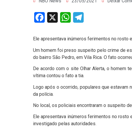
NBO News
23/05/2021
Deixar Come
Facebook
X
WhatsApp
Telegram
Ele apresentava inúmeros ferimentos no rosto e
Um homem foi preso suspeito pelo crime de es
do bairro São Pedro, em Vila Rica. O fato ocorr
De acordo com o site Olhar Alerta, o homem t
vítima contou o fato a tia.
Logo após o ocorrido, populares que estavam no
da polícia.
No local, os policiais encontraram o suspeito d
Ele apresentava inúmeros ferimentos no rosto e
investigado pelas autoridades.