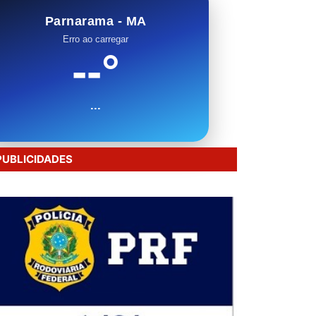
Parnarama - MA
Erro ao carregar
--°
...
PUBLICIDADES