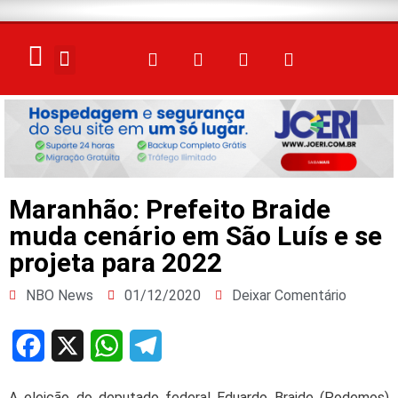
ELEIÇÕES 2026
Maranhão: Prefeito Braide
muda cenário em São Luís e se
projeta para 2022
NBO News
01/12/2020
Deixar Comentário
Facebook
X
WhatsApp
Telegram
A eleição do deputado federal Eduardo Braide (Podemos)