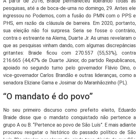
A partir de 2016, Braide permaneceu liderando todas as
pesquisas, até a de boca-de-urna no domingo, 29. Antes ele
ingressou no Podemos, com a fusão do PMN com o PPS e
PHS, em razão da cláusula de barreira. Em 2020, portanto,
sua eleição não foi surpresa. Seria se fosse o contrário,
contra o estreante na Alema, Duarte Jr. As urnas revelaram o
que as pesquisas vinham dando, com algumas discrepâncias
gritantes: Braide ficou com 270.557 (55,53%), contra
216.665 (44,47% de Duarte Júnior, do partido Republicanos,
apoiado no segundo turno pelo governador Flávio Dino, o
vice-governador Carlos Brandão e outras lideranças, como a
senadora Eliziane Gama e Josimar do Maranhãozinho (PL).
“O mandato é do povo”
No seu primeiro discurso como prefeito eleito, Eduardo
Braide disse que o mandato conquistado não pertence a
grupo A ou B. “Pertence ao povo de São Luís”. E mais adiante
procurou resgatar o histórico do passado político de São